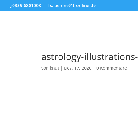
0335-6801008
s.laehme@t-online.de
astrology-illustrations
von
knut
|
Dez. 17, 2020
|
0 Kommentare